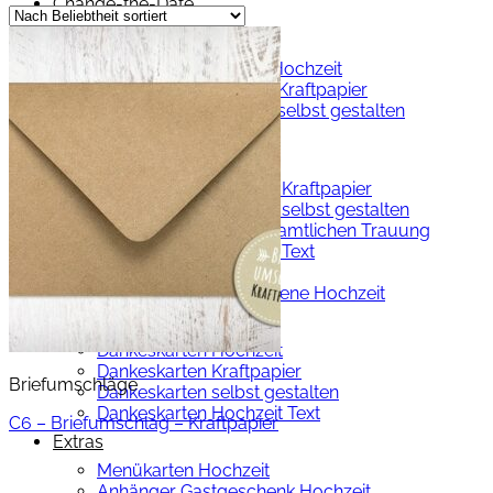
Change-the-Date
Save-the-Date
Save the Date Karten Hochzeit
Save-the-Date Karten Kraftpapier
Save-the-Date Karten selbst gestalten
Hochzeitseinladungen
Hochzeitseinladungen
Hochzeitseinladungen Kraftpapier
Hochzeitseinladungen selbst gestalten
Einladung zur standesamtlichen Trauung
Hochzeitseinladungen Text
Silberhochzeit
Einladungskarten goldene Hochzeit
Dankeskarten Hochzeit
Dankeskarten Hochzeit
Dankeskarten Kraftpapier
Briefumschläge
Dankeskarten selbst gestalten
Dankeskarten Hochzeit Text
C6 – Briefumschlag – Kraftpapier
Extras
Menükarten Hochzeit
Anhänger Gastgeschenk Hochzeit