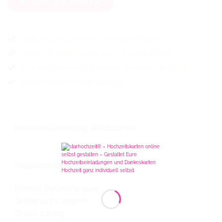
bequem bezahlen mit Kauf auf Rechnung
Versandkostenfrei: ab 100,- € Bestellwert
schnelle Lieferung (Express Versand möglich)
persönlicher Kundenservice
Hochzeitseinladung „Wildblumen“
Produktdetails:
Format: Postkarte quer
Größe: 148 x 105mm
Druck: 2 seitig