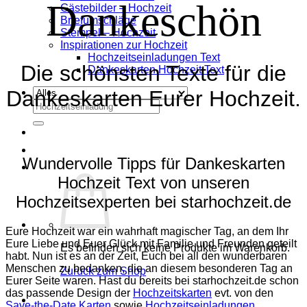
Dankeschön
Gästebilder – Hochzeit
Briefumschläge
Stempel – Hochzeit
Inspirationen zur Hochzeit
Hochzeitseinladungen Text
Die schönsten Texte für die
Dankeskarten Hochzeit Text
Dankeskarten Eurer Hochzeit.
Suchen
nach:
Wundervolle Tipps für Dankeskarten
Hochzeit Text von unseren
Hochzeitsexperten bei starhochzeit.de
Eure Hochzeit war ein wahrhaft magischer Tag, an dem Ihr
Eure Liebe und Euer Glück mit Familie und Freunden geteilt
Es befinden sich keine Produkte im Warenkorb.
habt. Nun ist es an der Zeit, Euch bei all den wunderbaren
Menschen zu bedanken, die an diesem besonderen Tag an
Zurück zum Shop
Eurer Seite waren. Hast du bereits bei starhochzeit.de schon
das passende Design der
Hochzeitskarten
evt. von den
Save-the-Date Karten
sowie
Hochzeitseinladungen