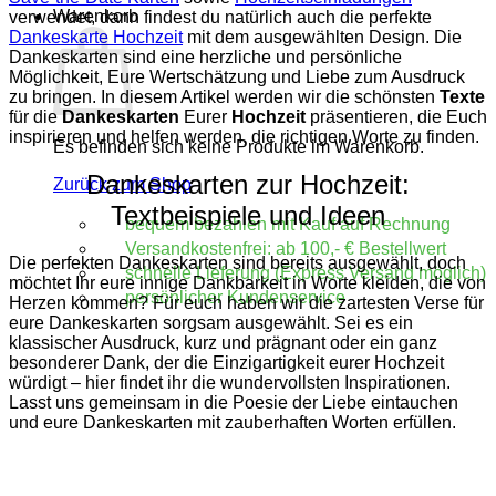
Warenkorb
verwendet, dann findest du natürlich auch die perfekte
Dankeskarte Hochzeit
mit dem ausgewählten Design. Die
Dankeskarten sind eine herzliche und persönliche
Möglichkeit, Eure Wertschätzung und Liebe zum Ausdruck
zu bringen. In diesem Artikel werden wir die schönsten
Texte
für die
Dankeskarten
Eurer
Hochzeit
präsentieren, die Euch
inspirieren und helfen werden, die richtigen Worte zu finden.
Es befinden sich keine Produkte im Warenkorb.
Dankeskarten zur Hochzeit:
Zurück zum Shop
Textbeispiele und Ideen
bequem bezahlen mit Kauf auf Rechnung
Versandkostenfrei: ab 100,- € Bestellwert
Die perfekten Dankeskarten sind bereits ausgewählt, doch
schnelle Lieferung (Express Versand möglich)
möchtet Ihr eure innige Dankbarkeit in Worte kleiden, die von
persönlicher Kundenservice
Herzen kommen? Für euch haben wir die zartesten Verse für
eure Dankeskarten sorgsam ausgewählt. Sei es ein
klassischer Ausdruck, kurz und prägnant oder ein ganz
besonderer Dank, der die Einzigartigkeit eurer Hochzeit
würdigt – hier findet ihr die wundervollsten Inspirationen.
Lasst uns gemeinsam in die Poesie der Liebe eintauchen
und eure Dankeskarten mit zauberhaften Worten erfüllen.