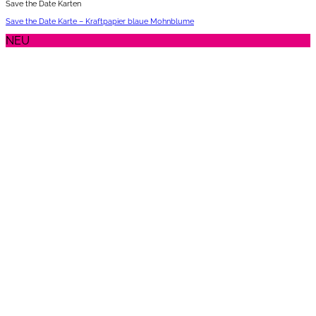
Save the Date Karten
Save the Date Karte – Kraftpapier blaue Mohnblume
NEU