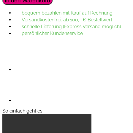
In den Warenkorb
Date
Karte
bequem bezahlen mit Kauf auf Rechnung
–
Versandkostenfrei: ab 100,- € Bestellwert
Kraftpapier
Kalender
schnelle Lieferung (Express Versand möglich)
Herz
persönlicher Kundenservice
Menge
So einfach geht es!