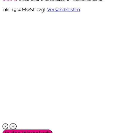
inkl. 19 % MwSt.
zzgl.
Versandkosten
Save-
the-