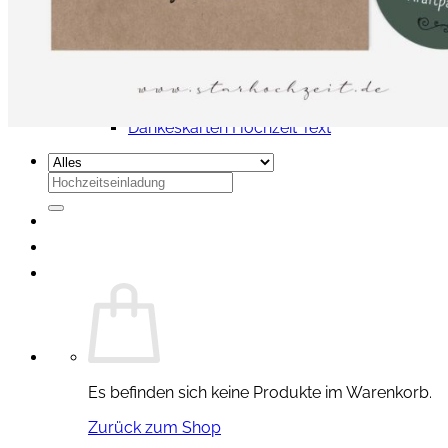
Leinwand Hochzeit
Gästebilder – Hochzeit
Briefumschläge
Stempel – Hochzeit
Inspirationen zur Hochzeit
Hochzeitseinladungen Text
Dankeskarten Hochzeit Text
Suchen
nach:
Es befinden sich keine Produkte im Warenkorb.
Zurück zum Shop