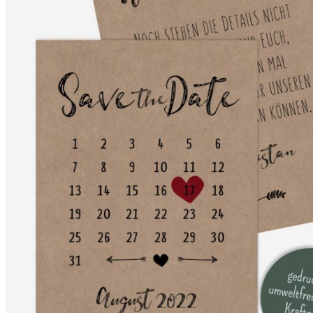
Save-the-Date
Save the Date Karten Hochzeit
Save-the-Date Karten Kraftpapier
Save-the-Date Karten selbst gestalten
Hochzeitseinladungen
Hochzeitseinladungen
Hochzeitseinladungen Kraftpapier
Hochzeitseinladungen selbst gestalten
Einladung zur standesamtlichen Trauung
Hochzeitseinladungen Text
Silberhochzeit
Einladungskarten goldene Hochzeit
Dankeskarten Hochzeit
Dankeskarten Hochzeit
Dankeskarten Kraftpapier
Dankeskarten selbst gestalten
Dankeskarten Hochzeit Text
Extras
Menükarten Hochzeit
Anhänger Gastgeschenk Hochzeit
Namensschilder Gäste