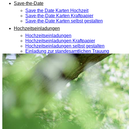
Save-the-Date
Save the Date Karten Hochzeit
Save-the-Date Karten Kraftpapier
Save-the-Date Karten selbst gestalten
Hochzeitseinladungen
Hochzeitseinladungen
Hochzeitseinladungen Kraftpapier
Hochzeitseinladungen selbst gestalten
Einladung zur standesamtlichen Trauung
Hochzeitseinladungen Text
Silberhochzeit
Einladungskarten goldene Hochzeit
Dankeskarten Hochzeit
Dankeskarten Hochzeit
Dankeskarten Kraftpapier
Dankeskarten selbst gestalten
Dankeskarten Hochzeit Text
Extras
Menükarten Hochzeit
Anhänger Gastgeschenk Hochzeit
Namensschilder Gäste
Leinwand Hochzeit