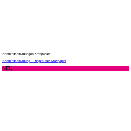
Hochzeitseinladungen Kraftpapier
Hochzeitseinladung – Ringzauber Kraftpapier
NEU