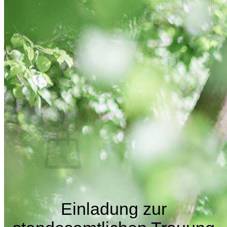
Gästebilder – Hochzeit
Briefumschläge
Stempel – Hochzeit
Inspirationen zur Hochzeit
Hochzeitseinladungen Text
Dankeskarten Hochzeit Text
Suchen
nach:
Es befinden sich keine Produkte im Warenkorb.
Zurück zum Shop
Einladung zur