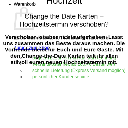
Hochzeit
Warenkorb
Change the Date Karten –
Hochzeitstermin verschoben?
Verschoben ist aber nicht aufgehoben. Lasst
Es befinden sich keine Produkte im Warenkorb.
uns zusammen das Beste daraus machen.
Die
Zurück zum Shop
Vorfreude bleibt für Euch und Eure Gäste. Mit
den Change-the-Date Karten teilt ihr allen
bequem bezahlen mit Kauf auf Rechnung
stilvoll euren neuen Hochzeitstermin mit.
Versandkostenfrei: ab 100,- € Bestellwert
schnelle Lieferung (Express Versand möglich)
persönlicher Kundenservice