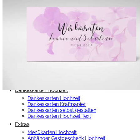
Save-the-Date
Save the Date Karten Hochzeit
Save-the-Date Karten Kraftpapier
Save-the-Date Karten selbst gestalten
Hochzeitseinladungen
Hochzeitseinladungen
Hochzeitseinladungen Kraftpapier
Hochzeitseinladungen selbst gestalten
Einladung zur standesamtlichen Trauung
Hochzeitseinladungen Text
Silberhochzeit
Einladungskarten goldene Hochzeit
Dankeskarten Hochzeit
Dankeskarten Hochzeit
Dankeskarten Kraftpapier
Dankeskarten selbst gestalten
Dankeskarten Hochzeit Text
Extras
Menükarten Hochzeit
Anhänger Gastgeschenk Hochzeit