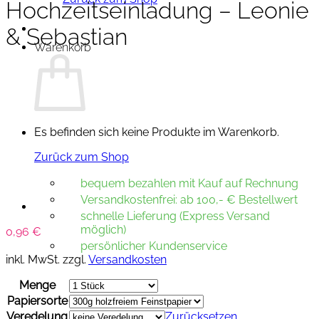
Hochzeitseinladung – Leonie
& Sebastian
Warenkorb
Es befinden sich keine Produkte im Warenkorb.
Zurück zum Shop
bequem bezahlen mit Kauf auf Rechnung
Versandkostenfrei: ab 100,- € Bestellwert
schnelle Lieferung (Express Versand
möglich)
0,96
€
persönlicher Kundenservice
inkl. MwSt.
zzgl.
Versandkosten
Menge
Papiersorte
Veredelung
Zurücksetzen