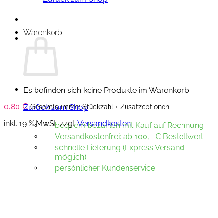
Warenkorb
Es befinden sich keine Produkte im Warenkorb.
0,80
€
Gesamtsumme: Stückzahl + Zusatzoptionen
Zurück zum Shop
inkl. 19 % MwSt.
zzgl.
Versandkosten
bequem bezahlen mit Kauf auf Rechnung
Versandkostenfrei: ab 100,- € Bestellwert
schnelle Lieferung (Express Versand
möglich)
persönlicher Kundenservice