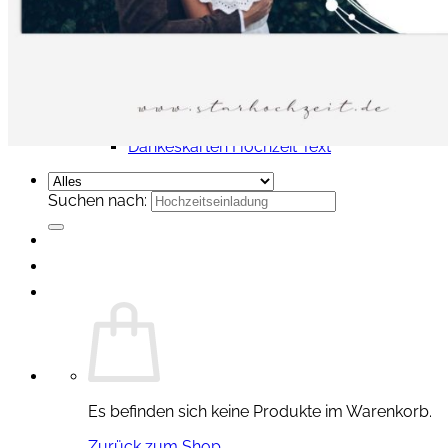
Namensschilder Gäste
Leinwand Hochzeit
Gästebilder – Hochzeit
Briefumschläge
Stempel – Hochzeit
Inspirationen zur Hochzeit
Hochzeitseinladungen Text
Dankeskarten Hochzeit Text
Suchen nach:
Es befinden sich keine Produkte im Warenkorb.
Zurück zum Shop