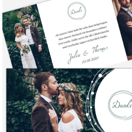
Save-the-Date
Save the Date Karten Hochzeit
Save-the-Date Karten Kraftpapier
Save-the-Date Karten selbst gestalten
Hochzeitseinladungen
Hochzeitseinladungen
Hochzeitseinladungen Kraftpapier
Hochzeitseinladungen selbst gestalten
Einladung zur standesamtlichen Trauung
Hochzeitseinladungen Text
Silberhochzeit
Einladungskarten goldene Hochzeit
Dankeskarten Hochzeit
Dankeskarten Hochzeit
Dankeskarten Kraftpapier
Dankeskarten selbst gestalten
Dankeskarten Hochzeit Text
Extras
Menükarten Hochzeit
Anhänger Gastgeschenk Hochzeit