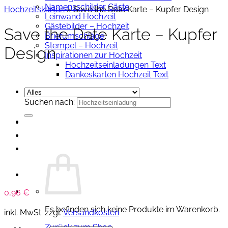
Namensschilder Gäste
Hochzeitskarten
»
Save the Date Karte – Kupfer Design
Leinwand Hochzeit
Gästebilder – Hochzeit
Save the Date Karte – Kupfer
Briefumschläge
Stempel – Hochzeit
Design
Inspirationen zur Hochzeit
Hochzeitseinladungen Text
Dankeskarten Hochzeit Text
Suchen nach:
0,96
€
Es befinden sich keine Produkte im Warenkorb.
inkl. MwSt.
zzgl.
Versandkosten
Zurück zum Shop