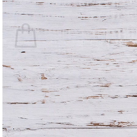
Warenkorb
Es befinden sich keine Produkte im Warenkorb.
Zurück zum Shop
bequem bezahlen mit Kauf auf Rechnung
Versandkostenfrei: ab 100,- € Bestellwert
schnelle Lieferung (Express Versand
möglich)
persönlicher Kundenservice