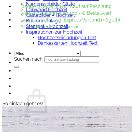
Namensschilder Gäste
bequem bezahlen mit Kauf auf Rechnung
Leinwand Hochzeit
Versandkostenfrei: ab 100,- € Bestellwert
Gästebilder – Hochzeit
schnelle Lieferung (Express Versand möglich)
Briefumschläge
Stempel – Hochzeit
persönlicher Kundenservice
Inspirationen zur Hochzeit
Hochzeitseinladungen Text
Dankeskarten Hochzeit Text
Suchen nach:
So einfach geht es!
Es befinden sich keine Produkte im Warenkorb.
Zurück zum Shop