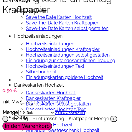
Kraftpapier
Save-the-Date
Save the Date Karten Hochzeit
Save-the-Date Karten Kraftpapier
Save-the-Date Karten selbst gestalten
Hochzeitseinladungen
Hochzeitseinladungen
Hochzeitseinladungen Kraftpapier
Hochzeitseinladungen selbst gestalten
Einladung zur standesamtlichen Trauung
Hochzeitseinladungen Text
Silberhochzeit
Einladungskarten goldene Hochzeit
Dankeskarten Hochzeit
0,50
€
Dankeskarten Hochzeit
Dankeskarten Kraftpapier
inkl. MwSt.
zzgl.
Versandkosten
Dankeskarten selbst gestalten
Dankeskarten Hochzeit Text
Menge
Zurücksetzen
Extras
DIN lang - Briefumschlag - Kraftpapier Menge
Menükarten Hochzeit
In den Warenkorb
Anhänger Gastgeschenk Hochzeit