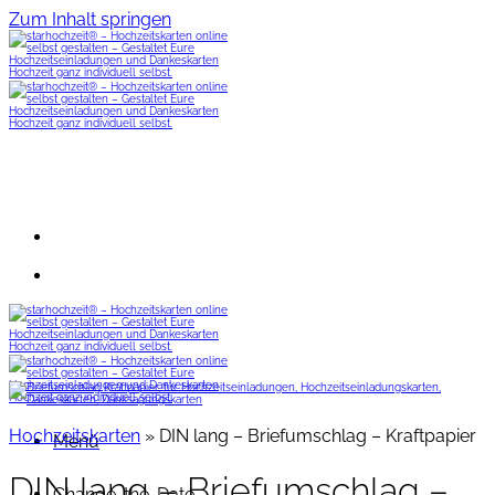
Zum Inhalt springen
Hochzeitskarten
»
DIN lang – Briefumschlag – Kraftpapier
Menü
DIN lang – Briefumschlag –
Change-the-Date